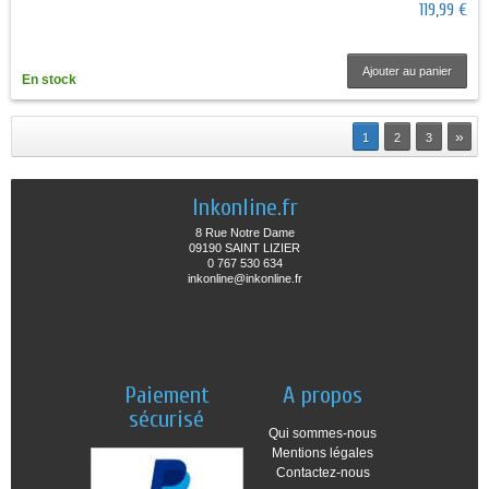
119,99 €
Ajouter au panier
En stock
»
1
2
3
Inkonline.fr
8 Rue Notre Dame
09190 SAINT LIZIER
0 767 530 634
inkonline@inkonline.fr
Paiement
A propos
sécurisé
Qui sommes-nous
Mentions légales
Contactez-nous