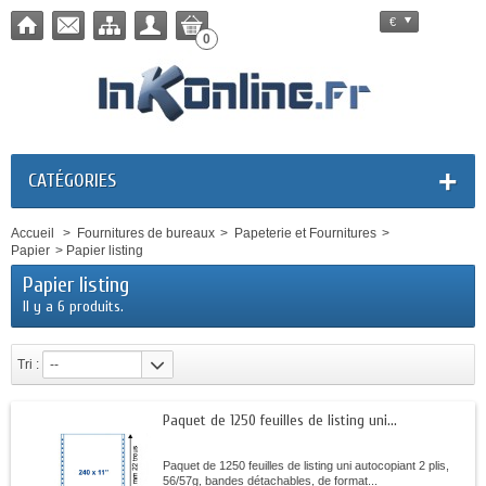
€
0
CATÉGORIES
Accueil
>
Fournitures de bureaux
>
Papeterie et Fournitures
>
Papier
>
Papier listing
Papier listing
Il y a 6 produits.
Tri :
--
Paquet de 1250 feuilles de listing uni...
Paquet de 1250 feuilles de listing uni autocopiant 2 plis,
56/57g, bandes détachables, de format...