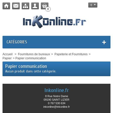
€
0
CATÉGORIES
Accueil
>
Fournitures de bureaux
>
Papeterie et Fournitures
>
Papier
>
Papier communication
Papier communication
Aucun produit dans cette catégorie.
Inkonline.fr
8 Rue Notre Dame
09190 SAINT LIZIER
0 767 530 634
inkonline@inkonline.fr