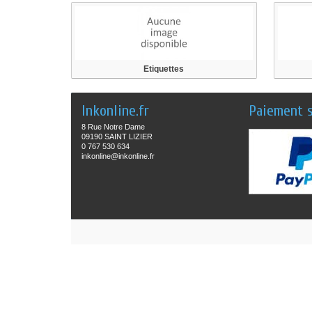
Etiquettes
Inkonline.fr
Paiement s
8 Rue Notre Dame
09190 SAINT LIZIER
0 767 530 634
inkonline@inkonline.fr