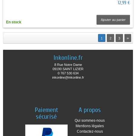
12,99 €
Ajouter au panier
En stock
»
1
2
3
Inkonline.fr
8 Rue Notre Dame
09190 SAINT LIZIER
0 767 530 634
inkonline@inkonline.fr
Paiement
A propos
sécurisé
Qui sommes-nous
Mentions légales
Contactez-nous