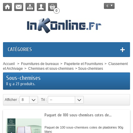
€
0
CATÉGORIES
Accueil
>
Fournitures de bureaux
>
Papeterie et Fournitures
>
Classement
et Archivage
>
Chemises et sous-chemises
>
Sous-chemises
Sous-chemises
Il y a 23 produits.
Afficher :
8
Tri :
--
Paquet de 100 sous-chemises cotes de...
Paquet de 100 sous-chemises cotes de plaidoiries 90g
blanc