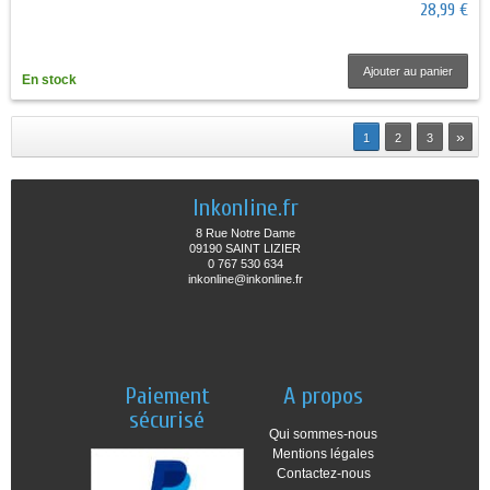
28,99 €
Ajouter au panier
En stock
»
1
2
3
Inkonline.fr
8 Rue Notre Dame
09190 SAINT LIZIER
0 767 530 634
inkonline@inkonline.fr
Paiement
A propos
sécurisé
Qui sommes-nous
Mentions légales
Contactez-nous