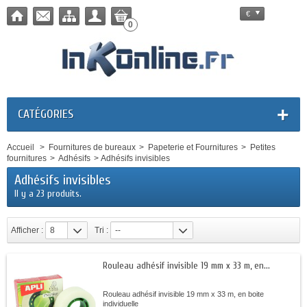
€
0
CATÉGORIES
Accueil
>
Fournitures de bureaux
>
Papeterie et Fournitures
>
Petites
fournitures
>
Adhésifs
>
Adhésifs invisibles
Adhésifs invisibles
Il y a 23 produits.
Afficher :
8
Tri :
--
Rouleau adhésif invisible 19 mm x 33 m, en...
Rouleau adhésif invisible 19 mm x 33 m, en boite
individuelle