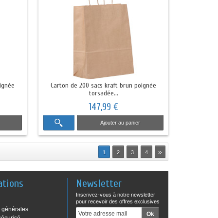
oignée
Carton de 200 sacs kraft brun poignée
torsadée...
147,99 €
Ajouter au panier
»
1
2
3
4
ations
Newsletter
Inscrivez-vous à notre newsletter
pour recevoir des offres exclusives
 générales