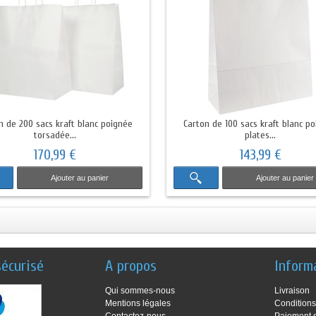
n de 200 sacs kraft blanc poignée
Carton de 100 sacs kraft blanc p
torsadée...
plates...
170,99 €
143,99 €
Ajouter au panier
Ajouter au panier
écurisé
A propos
Inform
Qui sommes-nous
Livraison
Mentions légales
Conditions