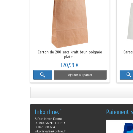
Carton de 200 sacs kraft brun poignée
Carto
plate...
120,99 €
Ajouter au panier
Inkonline.fr
Paiement s
8 Rue Notre Dame
09190 SAINT LIZIER
0 767 530 634
inkonline@inkonline.fr