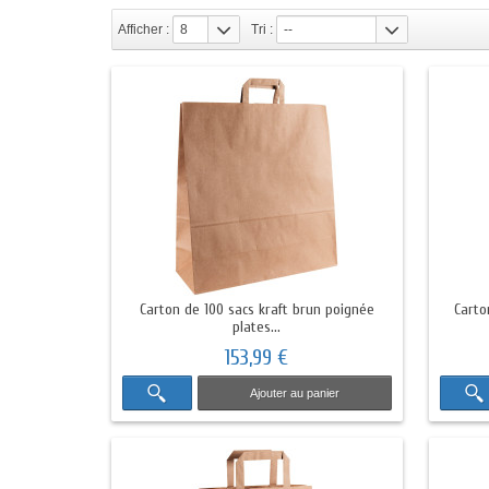
Afficher :
8
Tri :
--
Carton de 100 sacs kraft brun poignée
Carto
plates...
153,99 €
Ajouter au panier